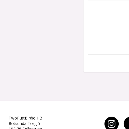
TwoPuttBirdie HB
Rotsunda Torg 5
192 78 Sollentuna