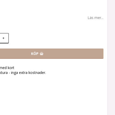
Läs mer...
+
KÖP
 med kort
tura - inga extra kostnader.