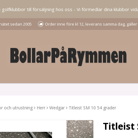
lfklubbor till försäljning hos oss - Vi förmedlar dina klubbor vida
å nätet sedan 2005
Order inne före kl 12, leverans samma dag, gäller
r och utrustning
Herr
Wedgar
Titleist SM 10 54 grader
Titleis