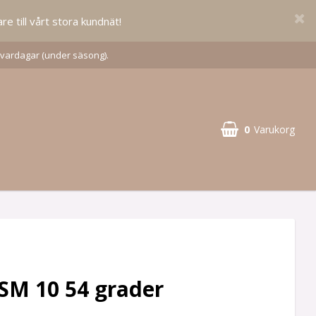
re till vårt stora kundnät!
 vardagar (under säsong).
0
Varukorg
t SM 10 54 grader