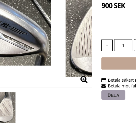
900 SEK
-
Betala säkert
Betala mot fak
DELA