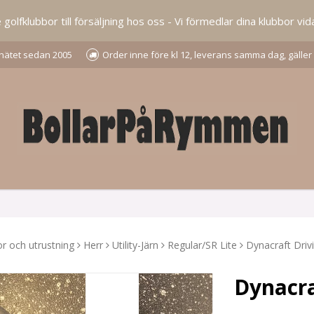
lfklubbor till försäljning hos oss - Vi förmedlar dina klubbor vida
å nätet sedan 2005
Order inne före kl 12, leverans samma dag, gäller
r och utrustning
Herr
Utility-Järn
Regular/SR Lite
Dynacraft Driv
Dynacra