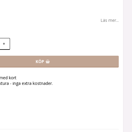
Läs mer...
+
KÖP
 med kort
tura - inga extra kostnader.