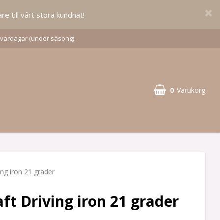
re till vårt stora kundnät!
 vardagar (under säsong).
0
Varukorg
ing iron 21 grader
ft Driving iron 21 grader