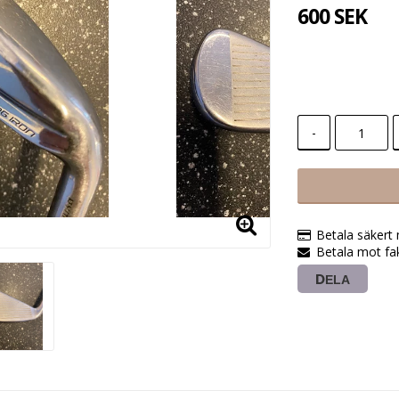
600 SEK
-
Betala säkert
Betala mot fak
DELA