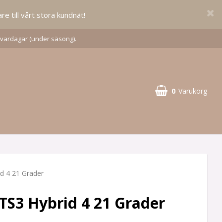
re till vårt stora kundnät!
 vardagar (under säsong).
0
Varukorg
id 4 21 Grader
t TS3 Hybrid 4 21 Grader