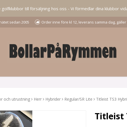
lfklubbor till försäljning hos oss - Vi förmedlar dina klubbor vida
å nätet sedan 2005
Order inne före kl 12, leverans samma dag, gäller
r och utrustning
Herr
Hybrider
Regular/SR Lite
Titleist TS3 Hybr
Titleis