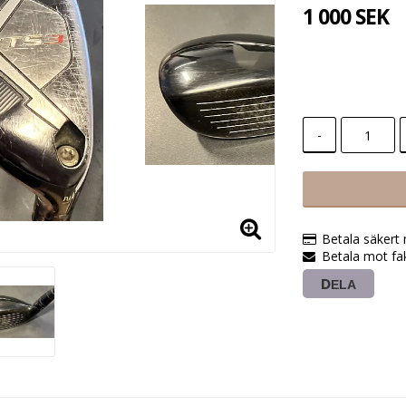
1 000 SEK
-
Betala säkert
Betala mot fak
DELA