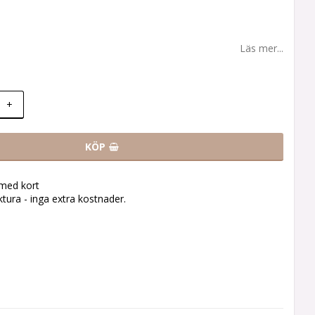
Läs mer...
+
KÖP
 med kort
tura - inga extra kostnader.