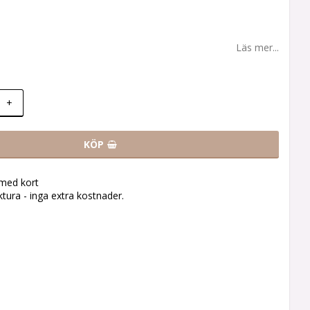
Läs mer...
+
KÖP
 med kort
tura - inga extra kostnader.