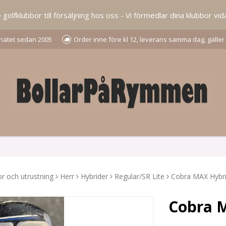
lfklubbor till försäljning hos oss - Vi förmedlar dina klubbor vida
å nätet sedan 2005
Order inne före kl 12, leverans samma dag, gäller
r och utrustning
Herr
Hybrider
Regular/SR Lite
Cobra MAX Hybri
Cobra M